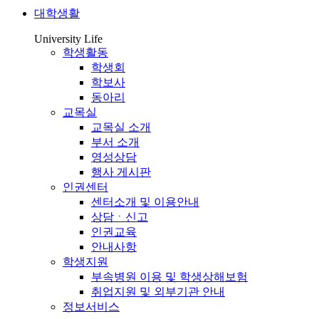
대학생활
University Life
학생활동
학생회
학보사
동아리
교목실
교목실 소개
부서 소개
영성상담
행사 게시판
인권센터
센터소개 및 이용안내
상담ㆍ신고
인권교육
안내사항
학생지원
부속병원 이용 및 학생상해보험
취업지원 및 외부기관 안내
정보서비스