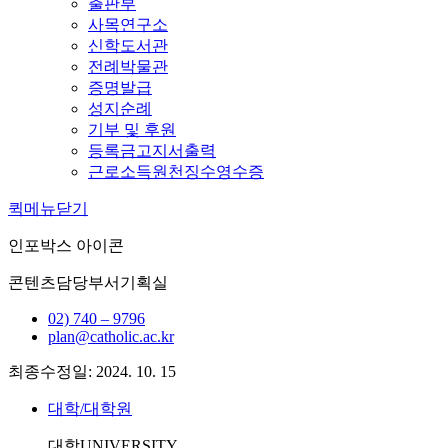
출판부
사목연구소
신학도서관
전례박물관
증명발급
성지순례
기부 및 후원
등록금고지서출력
근로소득원천징수영수증
퀵메뉴닫기
인포박스 아이콘
콘텐츠담당부서
기획실
02) 740 – 9796
plan@catholic.ac.kr
최종수정일: 2024. 10. 15
대학/대학원
대학
UNIVERSITY