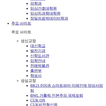
의학과
임상간호대학원
임상치과학대학원
정밀의료빅데이터학과
주요 사이트
주요 사이트
성신교정
대신학교
발전기금
신학도서관
입학안내
전례박물관
출판부
학보사
성심교정
BK21 FOUR 스마트파마 미래인재 양성사업
팀
BWL 가톨릭 인본주의 국제포럼
CUK ON
CUK비전혁신원