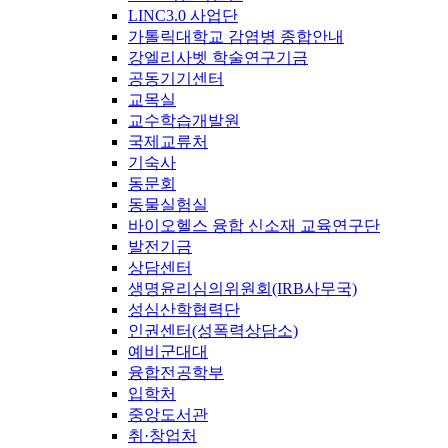
LINC3.0 사업단
가톨릭대학교 감염병 종합안내
강엘리사벳 학술연구기금
공동기기센터
교목실
교수학습개발원
국제교류처
기숙사
동문회
동물실험실
바이오헬스 융합 신소재 교육연구단
발전기금
상담센터
생명윤리심의위원회(IRB사무국)
성심산학협력단
인권센터(성폭력상담소)
예비군대대
융합전공학부
입학처
중앙도서관
취·창업처