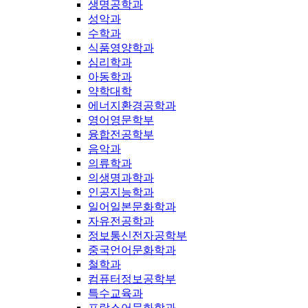
생명공학과
성악과
수학과
식품영양학과
심리학과
아동학과
약학대학
에너지환경공학과
영어영문학부
융합전공학부
음악과
의류학과
의생명과학과
인공지능학과
일어일본문화학과
자유전공학과
정보통신전자공학부
중국언어문화학과
철학과
컴퓨터정보공학부
특수교육과
프랑스어문화학과