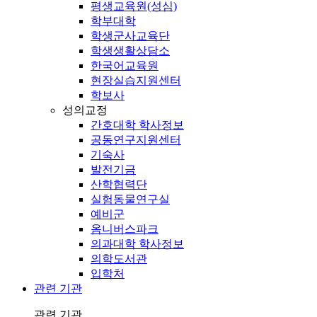
평생교육원(성심)
학부대학
학생군사교육단
학생생활상담소
한국어교육원
현장실습지원센터
학보사
성의교정
간호대학 학사정보
공동연구지원센터
기숙사
발전기금
산학협력단
실험동물연구실
예비군
옴니버스파크
의과대학 학사정보
의학도서관
입학처
관련 기관
관련 기관