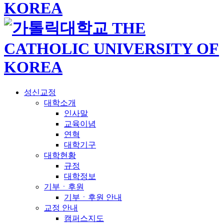
성신교정
대학소개
인사말
교육이념
연혁
대학기구
대학현황
규정
대학정보
기부ㆍ후원
기부ㆍ후원 안내
교정 안내
캠퍼스지도