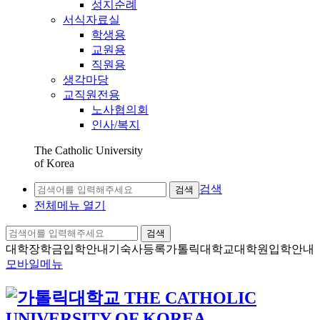
성지순례
서식자료실
학생용
교원용
직원용
생각마당
교직원전용
노사협의회
인사/복지
The Catholic University
of Korea
검색
검색
전체메뉴 열기
검색
대학장학금
입학안내
기숙사등록
가톨릭대학교
대학원입학안내
모바일메뉴