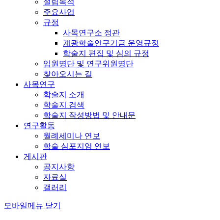
설립목적
주요사업
규정
사목연구소 정관
계광학술연구기금 운영규정
학술지 편집 및 심의 규정
임원명단 및 연구위원명단
찾아오시는 길
사목연구
학술지 소개
학술지 검색
학술지 작성방법 및 안내문
연구활동
월례세미나 연보
학술 심포지엄 연보
게시판
공지사항
자료실
갤러리
모바일메뉴 닫기