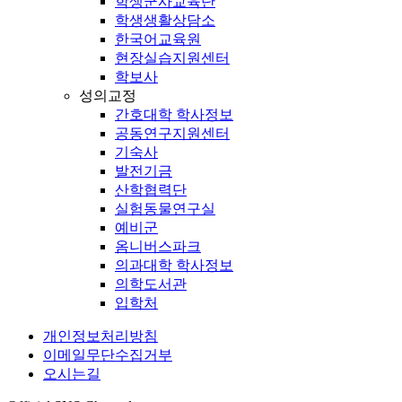
학생군사교육단
학생생활상담소
한국어교육원
현장실습지원센터
학보사
성의교정
간호대학 학사정보
공동연구지원센터
기숙사
발전기금
산학협력단
실험동물연구실
예비군
옴니버스파크
의과대학 학사정보
의학도서관
입학처
개인정보처리방침
이메일무단수집거부
오시는길