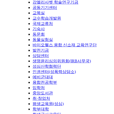
강엘리사벳 학술연구기금
공동기기센터
교목실
교수학습개발원
국제교류처
기숙사
동문회
동물실험실
바이오헬스 융합 신소재 교육연구단
발전기금
상담센터
생명윤리심의위원회(IRB사무국)
성심산학협력단
인권센터(성폭력상담소)
예비군대대
융합전공학부
입학처
중앙도서관
취·창업처
평생교육원(성심)
학부대학