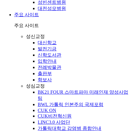
성빈센트병원
대전성모병원
주요 사이트
주요 사이트
성신교정
대신학교
발전기금
신학도서관
입학안내
전례박물관
출판부
학보사
성심교정
BK21 FOUR 스마트파마 미래인재 양성사업
팀
BWL 가톨릭 인본주의 국제포럼
CUK ON
CUK비전혁신원
LINC3.0 사업단
가톨릭대학교 감염병 종합안내