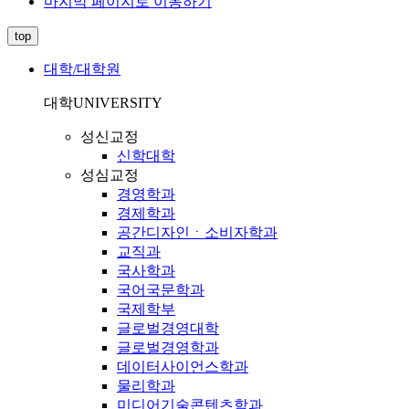
마지막 페이지로 이동하기
top
대학/대학원
대학
UNIVERSITY
성신교정
신학대학
성심교정
경영학과
경제학과
공간디자인ㆍ소비자학과
교직과
국사학과
국어국문학과
국제학부
글로벌경영대학
글로벌경영학과
데이터사이언스학과
물리학과
미디어기술콘텐츠학과