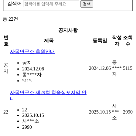
검색어
검색
총
22
건
공지사항
번
작성
조회
제목
등록일
호
자
수
사목연구소 후원안내
통
공지
공
2024.12.06
****
5115
2024.12.06
지
자
통****자
5115
사목연구소 제29회 학술심포지엄 안
내
사
22
22
2025.10.15
***
2990
2025.10.15
소
사***소
2990