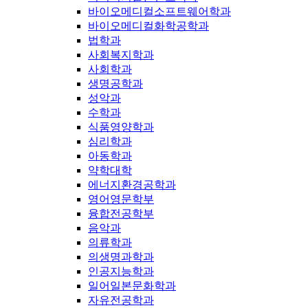
바이오메디컬소프트웨어학과
바이오메디컬화학공학과
법학과
사회복지학과
사회학과
생명공학과
성악과
수학과
식품영양학과
심리학과
아동학과
약학대학
에너지환경공학과
영어영문학부
융합전공학부
음악과
의류학과
의생명과학과
인공지능학과
일어일본문화학과
자유전공학과