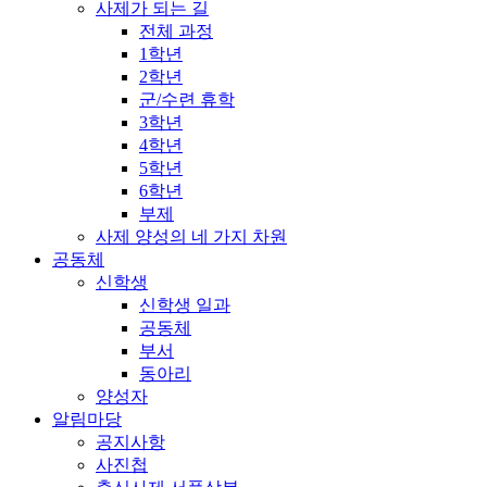
사제가 되는 길
전체 과정
1학년
2학년
군/수련 휴학
3학년
4학년
5학년
6학년
부제
사제 양성의 네 가지 차원
공동체
신학생
신학생 일과
공동체
부서
동아리
양성자
알림마당
공지사항
사진첩