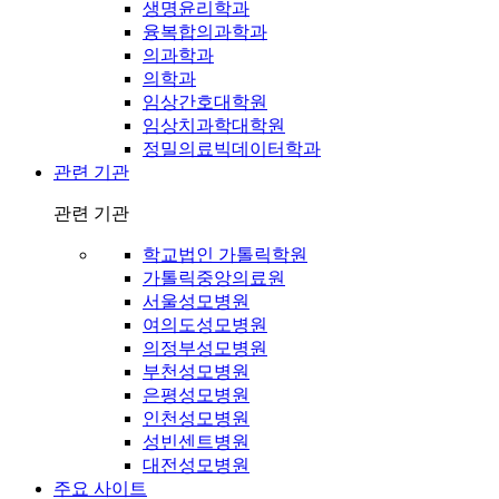
생명윤리학과
융복합의과학과
의과학과
의학과
임상간호대학원
임상치과학대학원
정밀의료빅데이터학과
관련 기관
관련 기관
학교법인 가톨릭학원
가톨릭중앙의료원
서울성모병원
여의도성모병원
의정부성모병원
부천성모병원
은평성모병원
인천성모병원
성빈센트병원
대전성모병원
주요 사이트