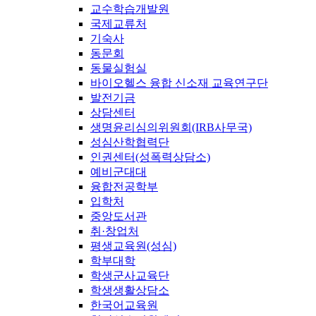
교수학습개발원
국제교류처
기숙사
동문회
동물실험실
바이오헬스 융합 신소재 교육연구단
발전기금
상담센터
생명윤리심의위원회(IRB사무국)
성심산학협력단
인권센터(성폭력상담소)
예비군대대
융합전공학부
입학처
중앙도서관
취·창업처
평생교육원(성심)
학부대학
학생군사교육단
학생생활상담소
한국어교육원