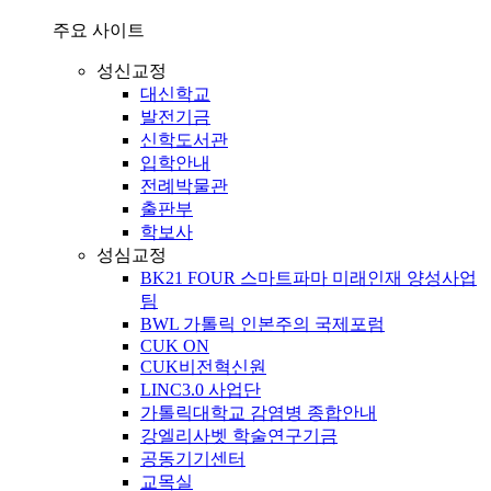
주요 사이트
성신교정
대신학교
발전기금
신학도서관
입학안내
전례박물관
출판부
학보사
성심교정
BK21 FOUR 스마트파마 미래인재 양성사업
팀
BWL 가톨릭 인본주의 국제포럼
CUK ON
CUK비전혁신원
LINC3.0 사업단
가톨릭대학교 감염병 종합안내
강엘리사벳 학술연구기금
공동기기센터
교목실