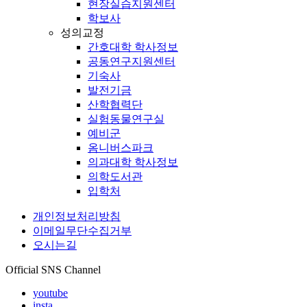
현장실습지원센터
학보사
성의교정
간호대학 학사정보
공동연구지원센터
기숙사
발전기금
산학협력단
실험동물연구실
예비군
옴니버스파크
의과대학 학사정보
의학도서관
입학처
개인정보처리방침
이메일무단수집거부
오시는길
Official SNS Channel
youtube
insta