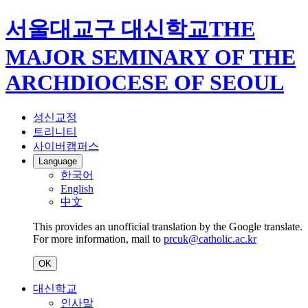
서울대교구 대신학교
THE
MAJOR SEMINARY OF THE
ARCHDIOCESE OF SEOUL
성신교정
트리니티
사이버캠퍼스
Language
한국어
English
中文
This provides an unofficial translation by the Google translate.
For more information, mail to
prcuk@catholic.ac.kr
OK
대신학교
인사말