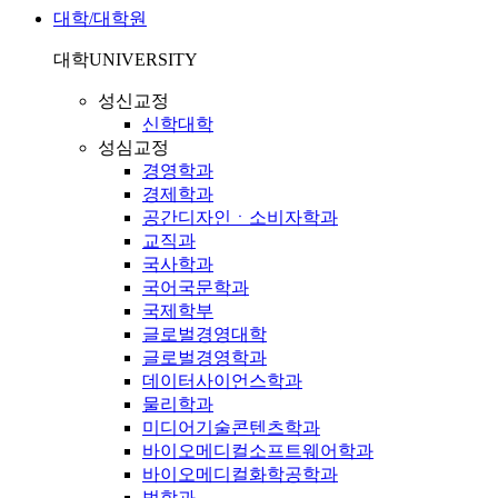
대학/대학원
대학
UNIVERSITY
성신교정
신학대학
성심교정
경영학과
경제학과
공간디자인ㆍ소비자학과
교직과
국사학과
국어국문학과
국제학부
글로벌경영대학
글로벌경영학과
데이터사이언스학과
물리학과
미디어기술콘텐츠학과
바이오메디컬소프트웨어학과
바이오메디컬화학공학과
법학과