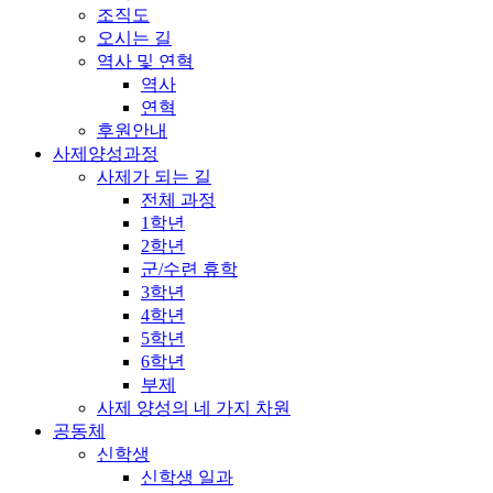
조직도
오시는 길
역사 및 연혁
역사
연혁
후원안내
사제양성과정
사제가 되는 길
전체 과정
1학년
2학년
군/수련 휴학
3학년
4학년
5학년
6학년
부제
사제 양성의 네 가지 차원
공동체
신학생
신학생 일과