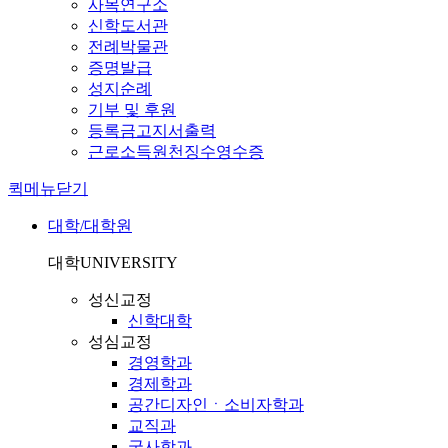
사목연구소
신학도서관
전례박물관
증명발급
성지순례
기부 및 후원
등록금고지서출력
근로소득원천징수영수증
퀵메뉴닫기
대학/대학원
대학
UNIVERSITY
성신교정
신학대학
성심교정
경영학과
경제학과
공간디자인ㆍ소비자학과
교직과
국사학과