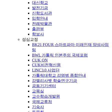
대신학교
발전기금
신학도서관
입학안내
전례박물관
출판부
학보사
성심교정
BK21 FOUR 스마트파마 미래인재 양성사업
팀
BWL 가톨릭 인본주의 국제포럼
CUK ON
CUK비전혁신원
LINC3.0 사업단
가톨릭대학교 감염병 종합안내
강엘리사벳 학술연구기금
공동기기센터
교목실
교수학습개발원
국제교류처
기숙사