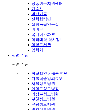
공동연구지원센터
기숙사
발전기금
산학협력단
실험동물연구실
예비군
옴니버스파크
의과대학 학사정보
의학도서관
입학처
관련 기관
관련 기관
학교법인 가톨릭학원
가톨릭중앙의료원
서울성모병원
여의도성모병원
의정부성모병원
부천성모병원
은평성모병원
인천성모병원