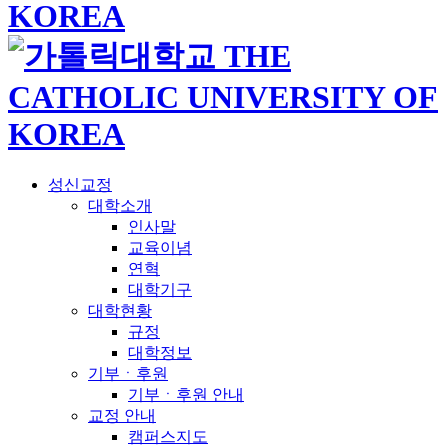
성신교정
대학소개
인사말
교육이념
연혁
대학기구
대학현황
규정
대학정보
기부ㆍ후원
기부ㆍ후원 안내
교정 안내
캠퍼스지도