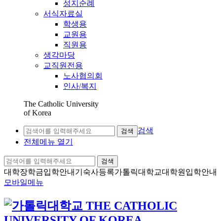
성지순례
서식자료실
학생용
교원용
직원용
생각마당
교직원전용
노사협의회
인사/복지
The Catholic University
of Korea
검색
검색
전체메뉴 열기
검색
대학장학금
입학안내
기숙사등록
가톨릭대학교
대학원입학안내
모바일메뉴