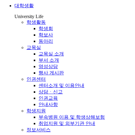
대학생활
University Life
학생활동
학생회
학보사
동아리
교목실
교목실 소개
부서 소개
영성상담
행사 게시판
인권센터
센터소개 및 이용안내
상담ㆍ신고
인권교육
안내사항
학생지원
부속병원 이용 및 학생상해보험
취업지원 및 외부기관 안내
정보서비스