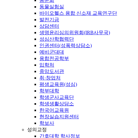
동문회
동물실험실
바이오헬스 융합 신소재 교육연구단
발전기금
상담센터
생명윤리심의위원회(IRB사무국)
성심산학협력단
인권센터(성폭력상담소)
예비군대대
융합전공학부
입학처
중앙도서관
취·창업처
평생교육원(성심)
학부대학
학생군사교육단
학생생활상담소
한국어교육원
현장실습지원센터
학보사
성의교정
간호대학 학사정보