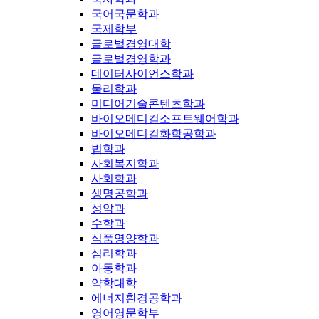
국어국문학과
국제학부
글로벌경영대학
글로벌경영학과
데이터사이언스학과
물리학과
미디어기술콘텐츠학과
바이오메디컬소프트웨어학과
바이오메디컬화학공학과
법학과
사회복지학과
사회학과
생명공학과
성악과
수학과
식품영양학과
심리학과
아동학과
약학대학
에너지환경공학과
영어영문학부